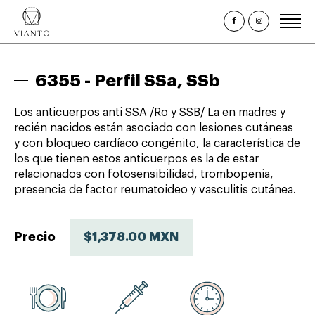
Inicio
6355 -
Perfil SSa, SSb
¿Quiénes somos?
Los anticuerpos anti SSA /Ro y SSB/ La en madres y
Estudios Clínicos
recién nacidos están asociado con lesiones cutáneas
y con bloqueo cardíaco congénito, la característica de
Paquetes y Perfiles
los que tienen estos anticuerpos es la de estar
Promociones
relacionados con fotosensibilidad, trombopenia,
presencia de factor reumatoideo y vasculitis cutánea.
Citas
Consulta de Resultados
Precio
$1,378.00 MXN