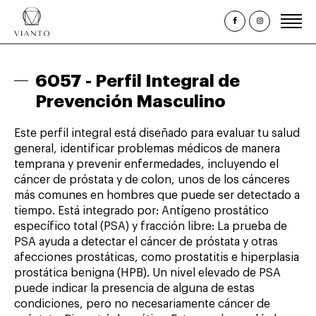
Inicio
6057 -
Perfil Integral de
¿Quiénes somos?
Prevención Masculino
Estudios Clínicos
Este perfil integral está diseñado para evaluar tu salud
Paquetes y Perfiles
general, identificar problemas médicos de manera
temprana y prevenir enfermedades, incluyendo el
Promociones
cáncer de próstata y de colon, unos de los cánceres
más comunes en hombres que puede ser detectado a
Citas
tiempo. Está integrado por: Antígeno prostático
Consulta de Resultados
específico total (PSA) y fracción libre: La prueba de
PSA ayuda a detectar el cáncer de próstata y otras
afecciones prostáticas, como prostatitis e hiperplasia
prostática benigna (HPB). Un nivel elevado de PSA
puede indicar la presencia de alguna de estas
condiciones, pero no necesariamente cáncer de