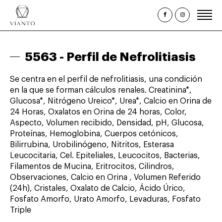
Inicio
5563 -
Perfil de Nefrolitiasis
¿Quiénes somos?
Se centra en el perfil de nefrolitiasis, una condición
Estudios Clínicos
en la que se forman cálculos renales. Creatinina*,
Glucosa*, Nitrógeno Ureico*, Urea*, Calcio en Orina de
Paquetes y Perfiles
24 Horas, Oxalatos en Orina de 24 horas, Color,
Promociones
Aspecto, Volumen recibido, Densidad, pH, Glucosa,
Proteínas, Hemoglobina, Cuerpos cetónicos,
Citas
Bilirrubina, Urobilinógeno, Nitritos, Esterasa
Leucocitaria, Cel. Epiteliales, Leucocitos, Bacterias,
Consulta de Resultados
Filamentos de Mucina, Eritrocitos, Cilindros,
Observaciones, Calcio en Orina , Volumen Referido
(24h), Cristales, Oxalato de Calcio, Ácido Úrico,
Fosfato Amorfo, Urato Amorfo, Levaduras, Fosfato
Triple