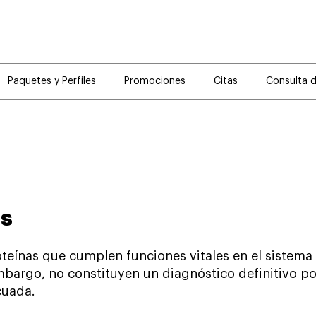
Paquetes y Perfiles
Promociones
Citas
Consulta 
es
roteínas que cumplen funciones vitales en el siste
rgo, no constituyen un diagnóstico definitivo por 
cuada.