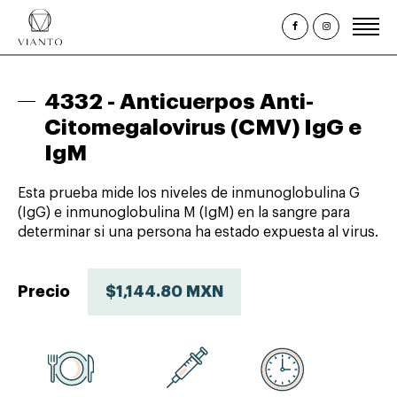
Inicio
4332 -
Anticuerpos Anti-
¿Quiénes somos?
Citomegalovirus (CMV) IgG e
IgM
Estudios Clínicos
Paquetes y Perfiles
Esta prueba mide los niveles de inmunoglobulina G
(IgG) e inmunoglobulina M (IgM) en la sangre para
Promociones
determinar si una persona ha estado expuesta al virus.
Citas
Consulta de Resultados
Precio
$1,144.80 MXN