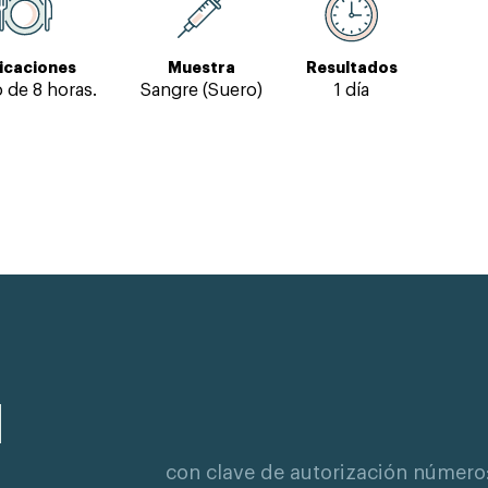
icaciones
Muestra
Resultados
 de 8 horas.
Sangre (Suero)
1 día
con clave de autorización número