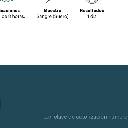
icaciones
Muestra
Resultados
 de 8 horas.
Sangre (Suero)
1 día
con clave de autorización número