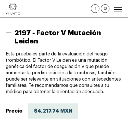
Inicio
2197 -
Factor V Mutación
¿Quiénes somos?
Leiden
Estudios Clínicos
Esta prueba es parte de la evaluación del riesgo
Paquetes y Perfiles
trombótico. El Factor V Leiden es una mutación
genética del factor de coagulación V que puede
Promociones
aumentar la predisposición a la trombosis; también
puede ser relevante en situaciones con antecedentes
Citas
familiares. Te recomendamos que consultes a tu
Consulta de Resultados
médico para obtener la orientación adecuada.
Precio
$4,217.74 MXN