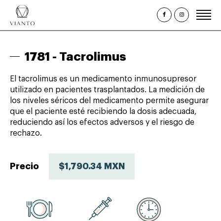
Inicio
1781 -
Tacrolimus
¿Quiénes somos?
El tacrolimus es un medicamento inmunosupresor
Estudios Clínicos
utilizado en pacientes trasplantados. La medición de
los niveles séricos del medicamento permite asegurar
Paquetes y Perfiles
que el paciente esté recibiendo la dosis adecuada,
Promociones
reduciendo así los efectos adversos y el riesgo de
rechazo.
Citas
Consulta de Resultados
Precio
$1,790.34 MXN