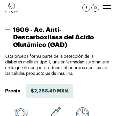
Inicio
1606 -
Ac. Anti-
¿Quiénes somos?
Descarboxilasa del Ácido
Glutámico (GAD)
Estudios Clínicos
Paquetes y Perfiles
Esta prueba forma parte de la detección de la
diabetes mellitus tipo 1, una enfermedad autoinmune
Promociones
en la que el cuerpo produce anticuerpos que atacan
Citas
las células productoras de insulina.
Consulta de Resultados
Precio
$2,268.40 MXN