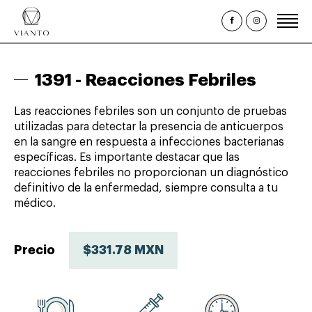
Inicio
1391 -
Reacciones Febriles
¿Quiénes somos?
Las reacciones febriles son un conjunto de pruebas
Estudios Clínicos
utilizadas para detectar la presencia de anticuerpos
en la sangre en respuesta a infecciones bacterianas
Paquetes y Perfiles
específicas. Es importante destacar que las
Promociones
reacciones febriles no proporcionan un diagnóstico
definitivo de la enfermedad, siempre consulta a tu
Citas
médico.
Consulta de Resultados
Precio
$331.78 MXN