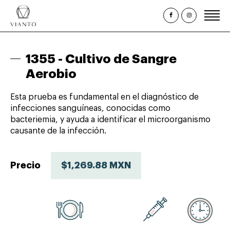
Inicio
1355 -
Cultivo de Sangre
¿Quiénes somos?
Aerobio
Estudios Clínicos
Esta prueba es fundamental en el diagnóstico de
Paquetes y Perfiles
infecciones sanguíneas, conocidas como
bacteriemia, y ayuda a identificar el microorganismo
Promociones
causante de la infección.
Citas
Consulta de Resultados
Precio
$1,269.88 MXN