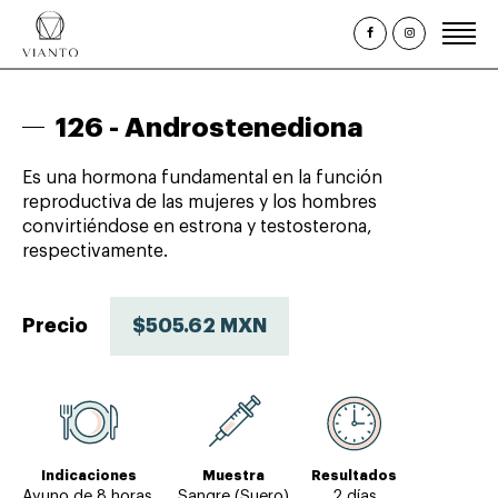
Inicio
126 -
Androstenediona
¿Quiénes somos?
Es una hormona fundamental en la función
Estudios Clínicos
reproductiva de las mujeres y los hombres
convirtiéndose en estrona y testosterona,
Paquetes y Perfiles
respectivamente.
Promociones
Citas
Precio
$505.62 MXN
Consulta de Resultados
Indicaciones
Muestra
Resultados
Ayuno de 8 horas.
Sangre (Suero)
2 días